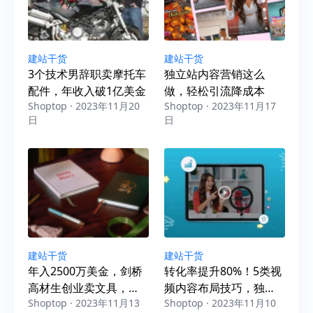
建站干货
建站干货
3个技术男辞职卖摩托车
独立站内容营销这么
配件，年收入破1亿美金
做，轻松引流降成本
Shoptop · 2023年11月20
Shoptop · 2023年11月17
日
日
建站干货
建站干货
年入2500万美金，剑桥
转化率提升80%！5类视
高材生创业卖文具，打
频内容布局技巧，独立
Shoptop · 2023年11月13
Shoptop · 2023年11月10
造复购神话
站卖家必看