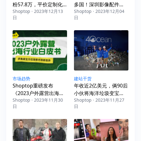
粉57.8万，平价定制化
多国！深圳影像配件品
Shoptop · 2023年12月13
Shoptop · 2023年12月04
饰品热销全球150+国
牌成出海“隐形冠军”
日
日
市场趋势
建站干货
Shoptop重磅发布
年收近2亿美元，俩90后
《2023户外露营出海行
小伙将海洋垃圾变宝，
Shoptop · 2023年11月30
Shoptop · 2023年11月27
业白皮书》！聚焦150亿
热销欧美
日
日
美元市场，探寻增长新
机遇