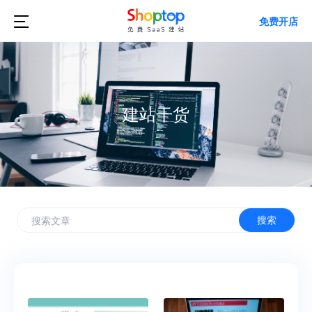

免费开店
建站干货
搜索