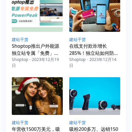
建站干货
建站干货
Shoptop推出户外能源
在线支付欺诈增长
独立站专属「免费」模
285%！独立站如何防范
Shoptop · 2023年12月19
Shoptop · 2023年12月14
板，一键套用简单灵
欺诈订单？
日
日
活，立即Get！
建站干货
建站干货
年营收1500万美元，吸
吸粉200多万、远销150