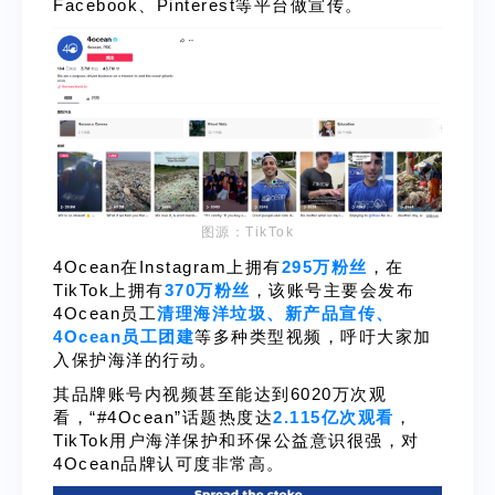
Facebook、Pinterest等平台做宣传。
图源：TikTok
4Ocean在Instagram上拥有
295万粉丝
，在
TikTok上拥有
370万粉丝
，该账号主要会发布
4Ocean员工
清理海洋垃圾、新产品宣传、
4Ocean员工团建
等多种类型视频，呼吁大家加
入保护海洋的行动。
其品牌账号内视频甚至能达到6020万次观
看，“#4Ocean”话题热度达
2.115亿次观看
，
TikTok用户海洋保护和环保公益意识很强，对
4Ocean品牌认可度非常高。