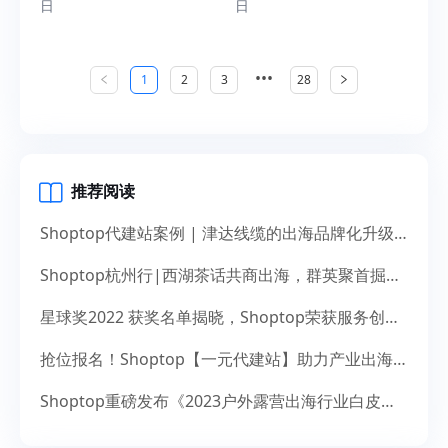
日
日
•••
1
2
3
28
推荐阅读
Shoptop代建站案例 | 津达线缆的出海品牌化升级之道
Shoptop杭州行|西湖茶话共商出海，群英聚首掘金未来
星球奖2022 获奖名单揭晓，Shoptop荣获服务创新奖！
抢位报名！Shoptop【一元代建站】助力产业出海，献礼14周年
Shoptop重磅发布《2023户外露营出海行业白皮书》！聚焦150亿美元市场，探寻增长新机遇