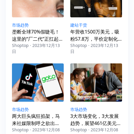
市场趋势
建站干货
垄断全球70%假睫毛！
年营收1500万美元，吸
这里的“厂二代”正扛起出
粉57.8万，平价定制化
Shoptop · 2023年12月13
Shoptop · 2023年12月13
海大旗
饰品热销全球150+国
日
日
市场趋势
市场趋势
两大巨头疯狂掐架，马
3大市场变化，3大发展
来社媒限制呼之欲出？
趋势，展望461亿美元玩
Shoptop · 2023年12月08
Shoptop · 2023年12月08
跨境卖家该如何应对？
具大市场！