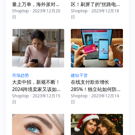
量上万单，海外派对用
区！刷屏了的“丝路电
Shoptop · 2023年12月20
Shoptop · 2023年12月18
品“势头”正热
商”，对跨境卖家到底有
日
日
什么好处？
市场趋势
建站干货
大卖中招，新规不断！
在线支付欺诈增长
2024跨境卖家又该如何
285%！独立站如何防范
Shoptop · 2023年12月15
Shoptop · 2023年12月14
发展？
欺诈订单？
日
日