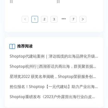
日
日
•••
1
2
3
7
推荐阅读
Shoptop代建站案例 | 津达线缆的出海品牌化升级之道
Shoptop杭州行|西湖茶话共商出海，群英聚首掘金未来
星球奖2022 获奖名单揭晓，Shoptop荣获服务创新奖！
抢位报名！Shoptop【一元代建站】助力产业出海，献礼14周年
Shoptop重磅发布《2023户外露营出海行业白皮书》！聚焦150亿美元市场，探寻增长新机遇