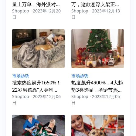
量上万单，海外派对用
万，这款悬浮支架正在
Shoptop · 2023年12月20
Shoptop · 2023年12月13
品“势头”正热
海外爆卖
日
日
市场趋势
市场趋势
搜索热度飙升1650%！
热度飙升4900%，4大趋
22岁男孩靠“人类狗
势3类选品，圣诞节热门
Shoptop · 2023年12月06
Shoptop · 2023年12月05
床”年入100万美金
营销攻略出炉！
日
日