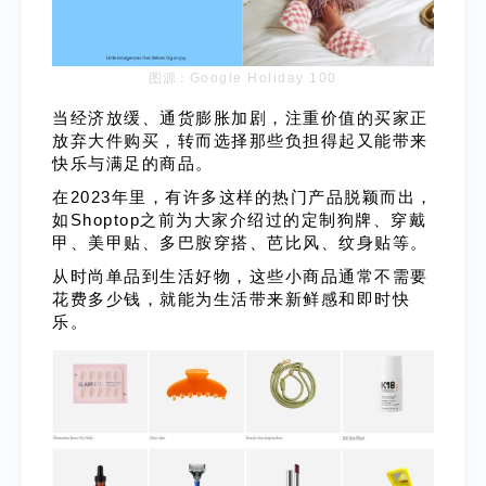
图源：
Google Holiday 100
当经济放缓、通货膨胀加剧，注重价值的买家正
放弃大件购买，转而选择那些负担得起又能带来
快乐与满足的商品。
在2023年里，有许多这样的热门产品脱颖而出，
如Shoptop之前为大家介绍过的
定制狗牌
、
穿戴
甲
、
美甲贴
、
多巴胺穿搭
、
芭比风
、
纹身贴
等。
从时尚单品到生活好物，这些小商品通常不需要
花费多少钱，就能为生活带来新鲜感和即时快
乐。