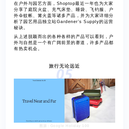
在户外与园艺方面，Shoptop最近一年也为大家
分享了
庭院火盆
、
充气床垫
、
睡袋
、
飞钓服
、
户
外伞蚊帐
、
篝火盖
等诸多产品，并为大家详细分
析了
园艺用品独立站Gardener's Supply
的运营
秘诀。
从上述脱颖而出的各种各样的产品可以看到，户
外与自然是一个有广阔前景的赛道，许多产品都
有热卖机会。
旅行无论远近
05
图源：
Google Holiday 100