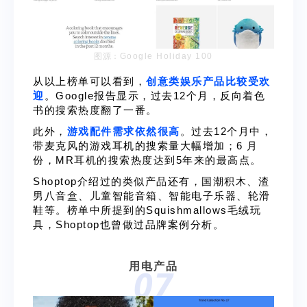
图源：
Google Holiday 100
从以上榜单可以看到，
创意类娱乐产品比较受欢
迎
。Google报告显示，过去12个月，反向着色
书的搜索热度翻了一番。
此外，
游戏配件需求依然很高
。过去12个月中，
带麦克风的游戏耳机的搜索量大幅增加；6 月
份，MR耳机的搜索热度达到5年来的最高点。
Shoptop介绍过的类似产品还有，
国潮积木
、
渣
男八音盒
、
儿童智能音箱
、
智能电子乐器
、
轮滑
鞋
等。榜单中所提到的
Squishmallows毛绒玩
具
，Shoptop也曾做过品牌案例分析。
用电产品
07