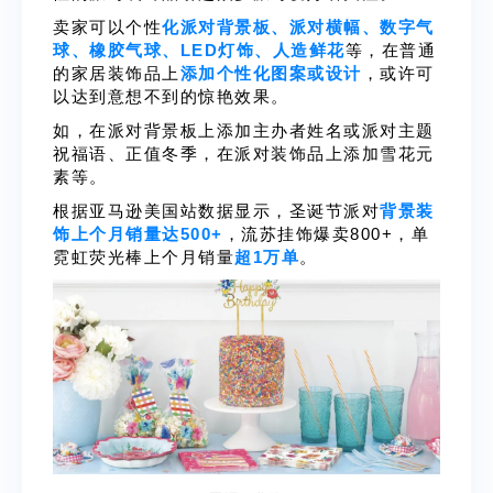
卖家可以个性
化派对背景板、派对横幅、数字气
球、橡胶气球、LED灯饰、人造鲜花
等，在普通
的家居装饰品上
添加个性化图案或设计
，或许可
以达到意想不到的惊艳效果。
如，在派对背景板上添加主办者姓名或派对主题
祝福语、正值冬季，在派对装饰品上添加雪花元
素等。
根据亚马逊美国站数据显示，圣诞节派对
背景装
饰上个月销量达500+
，流苏挂饰爆卖800+，单
霓虹荧光棒上个月销量
超1万单
。