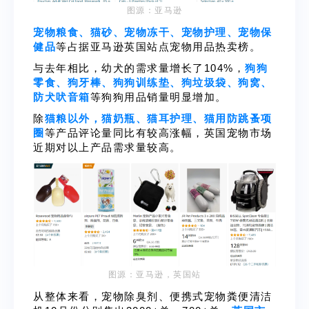
图源：亚马逊
宠物粮食、猫砂、宠物冻干、宠物护理、宠物保
健品
等占据亚马逊英国站点宠物用品热卖榜。
与去年相比，幼犬的需求量增长了104%，
狗狗
零食、狗牙棒、狗狗训练垫、狗垃圾袋、狗窝、
防犬吠音箱
等狗狗用品销量明显增加。
除
猫粮以外，猫奶瓶、猫耳护理、猫用防跳蚤项
圈
等产品评论量同比有较高涨幅，英国宠物市场
近期对以上产品需求量较高。
图源：亚马逊，英国站
从整体来看，宠物除臭剂、便携式宠物粪便清洁