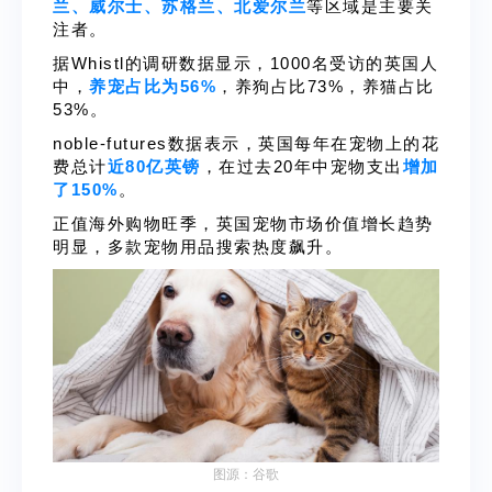
兰、威尔士、苏格兰、北爱尔兰
等区域是主要关
注者。
据Whistl的调研数据显示，1000名受访的英国人
中，
养宠占比为56%
，养狗占比73%，养猫占比
53%。
noble-futures数据表示，英国每年在宠物上的花
费总计
近80亿英镑
，在过去20年中宠物支出
增加
了150%
。
正值海外购物旺季，英国宠物市场价值增长趋势
明显，多款宠物用品搜索热度飙升。
图源：谷歌