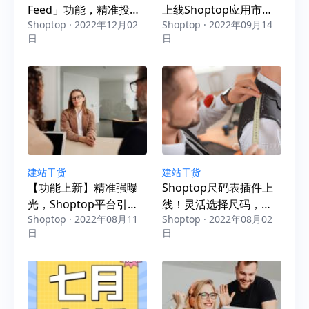
Feed」功能，精准投放
上线Shoptop应用市
Shoptop · 2022年12月02
Shoptop · 2022年09月14
广告，轻松“拿捏”社媒流
场，满足用户花式需
日
日
量！
求，添加无上限！
建站干货
建站干货
【功能上新】精准强曝
Shoptop尺码表插件上
光，Shoptop平台引流
线！灵活选择尺码，降
Shoptop · 2022年08月11
Shoptop · 2022年08月02
插件助力商家大卖
低退货率
日
日