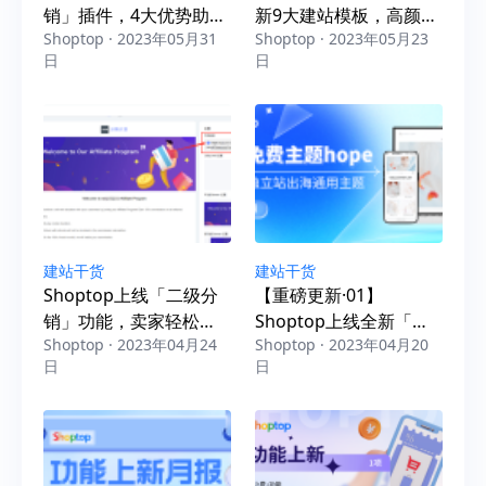
销」插件，4大优势助力
新9大建站模板，高颜值
Shoptop · 2023年05月31
Shoptop · 2023年05月23
独立站销量飙升
高转化，立即get！
日
日
建站干货
建站干货
Shoptop上线「二级分
【重磅更新·01】
销」功能，卖家轻松引
Shoptop上线全新「免
Shoptop · 2023年04月24
Shoptop · 2023年04月20
爆流量裂变，提高推广
费」主题hope，高阶建
日
日
效率！
站省时省力