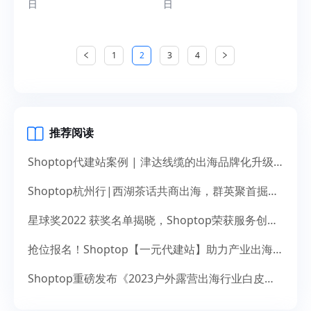
日
日
分析
1
2
3
4
推荐阅读
Shoptop代建站案例 | 津达线缆的出海品牌化升级之道
Shoptop杭州行|西湖茶话共商出海，群英聚首掘金未来
星球奖2022 获奖名单揭晓，Shoptop荣获服务创新奖！
抢位报名！Shoptop【一元代建站】助力产业出海，献礼14周年
Shoptop重磅发布《2023户外露营出海行业白皮书》！聚焦150亿美元市场，探寻增长新机遇