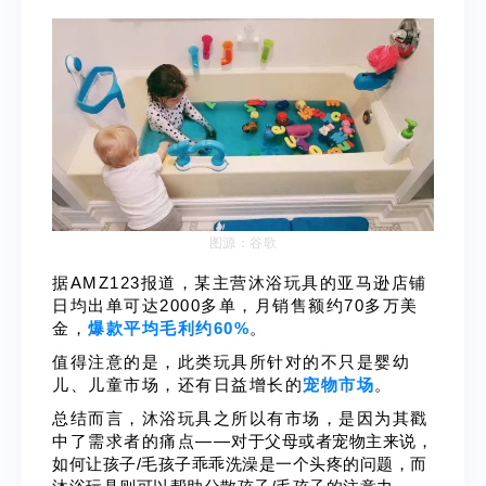
图源：谷歌
据AMZ123报道，某主营沐浴玩具的亚马逊店铺
日均出单可达2000多单，月销售额约70多万美
金，
爆款平均毛利约60%
。
值得注意的是，此
类玩具所针对的不只是婴幼
儿、儿童市场，还有日益增长的
宠物市场
。
总结而言，沐浴玩具之所以有市场，是因为其戳
中了需求者的痛点——
对于父母或者宠物主来说，
如何让孩子
/
毛孩子乖乖洗澡是一个头疼的问题，而