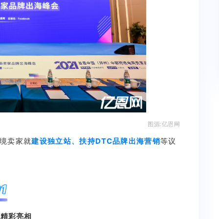
图源:亿恩网
跨境卖家就
建设独立站、扶持DTC品牌出海营销
等议
1
p
精彩亮相