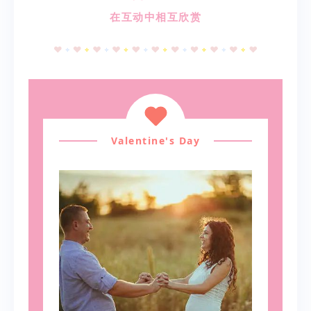
在互动中相互欣赏
Valentine's Day