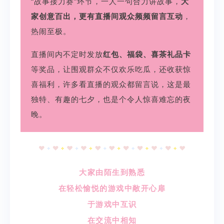
“故事接力赛”环节，一人一句合力讲故事，
大
家创意百出，更有直播间观众频频留言互动
，
热闹至极。
直播间内不定时发放
红包、福袋、喜茶礼品卡
等奖品，让围观群众不仅欢乐吃瓜，还收获惊
喜福利，许多看直播的观众都留言说，这是最
独特、有趣的七夕，也是个令人惊喜难忘的夜
晚。
大家由陌生到熟悉
在轻松愉悦的游戏中敞开心扉
于游戏中互识
在交流中相知